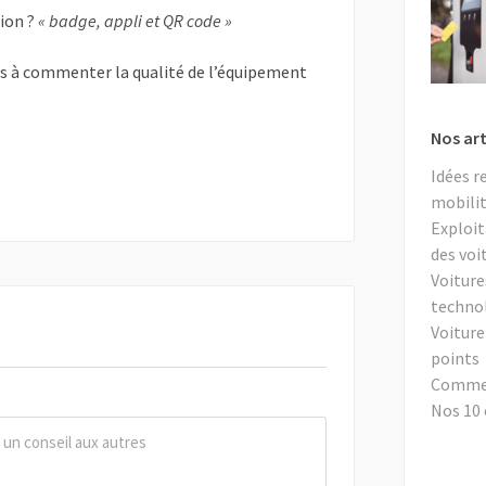
tion ?
« badge, appli et QR code »
as à commenter la qualité de l’équipement
Nos art
Idées r
mobilit
Exploit
des voi
Voiture
techno
Voiture
points
Comment
Nos 10 