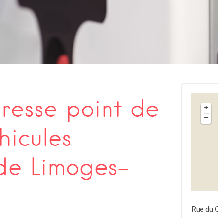
s
esse point de
+
−
hicules
 de Limoges-
Rue du 