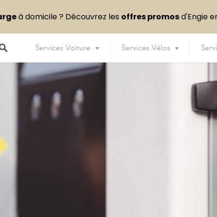
arge
à domicile ? Découvrez les
offres promos
d'Engie 
Services Voiture
Services Vélos
Serv