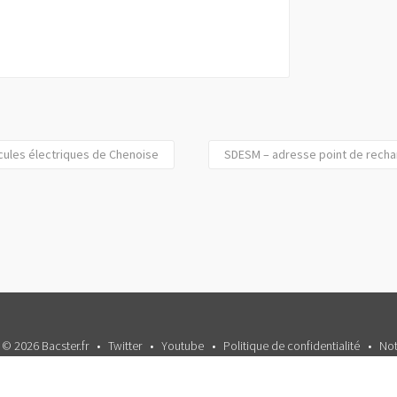
cules électriques de Chenoise
SDESM – adresse point de recha
 © 2026 Bacster.fr
Twitter
Youtube
Politique de confidentialité
Not