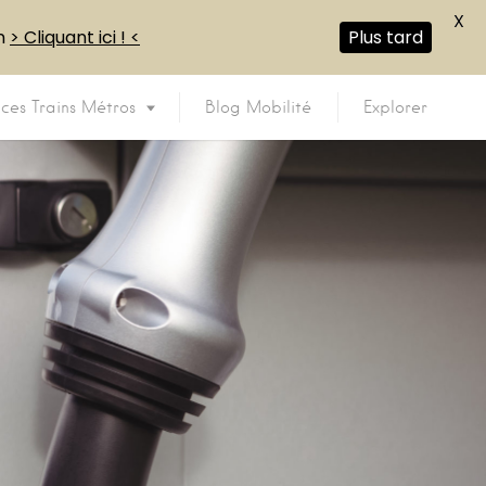
X
en
> Cliquant ici ! <
Plus tard
ices Trains Métros
Blog Mobilité
Explorer