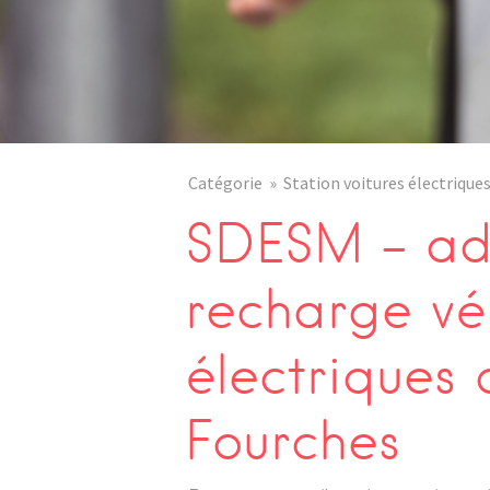
Catégorie
Station voitures électrique
SDESM – adr
recharge vé
électriques
Fourches