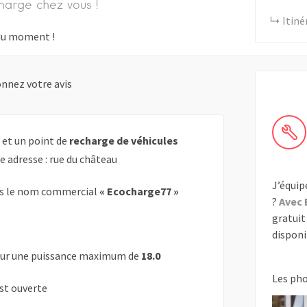
harge chez vous !
Itiné
s du moment !
nnez votre avis
 et un point de
recharge de véhicules
e adresse : rue du château
J’équip
s le nom commercial
« Ecocharge77 »
?
Avec 
gratuit 
disponib
ur une puissance maximum de
18.0
Les ph
est ouverte