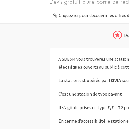
Devis gratuit d’une borne de rec
Cliquez ici pour découvrir les offre
Do
A SDESM vous trouverez une station
électriques
ouverts au public à cett
La station est opérée par
IZIVIA
sou
C’est une station de type payant
Il s’agit de prises de type
E/F – T2
po
En terme d’accessibilité le station 