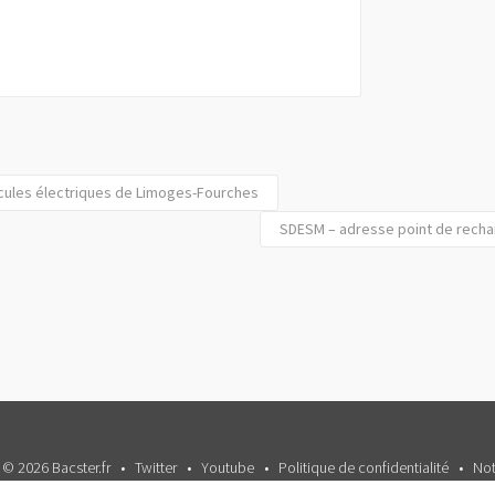
cules électriques de Limoges-Fourches
SDESM – adresse point de recha
 © 2026 Bacster.fr
Twitter
Youtube
Politique de confidentialité
Not