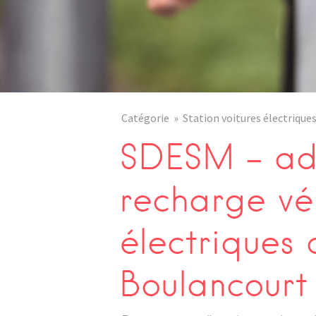
Catégorie
Station voitures électrique
SDESM – adr
recharge vé
électriques 
Boulancourt