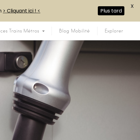
X
en
> Cliquant ici ! <
Plus tard
ices Trains Métros
Blog Mobilité
Explorer