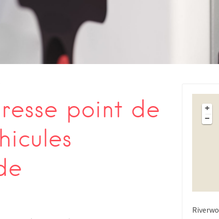
s
esse point de
+
−
hicules
de
Riverwo