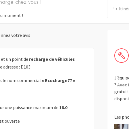
harge chez vous !
Itiné
s du moment !
nnez votre avis
 et un point de
recharge de véhicules
e adresse : D103
J’équip
s le nom commercial
« Ecocharge77 »
?
Avec 
gratuit 
disponib
ur une puissance maximum de
18.0
Les ph
est ouverte