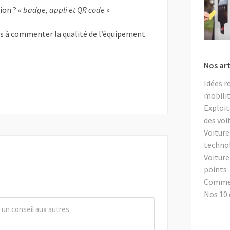
tion ?
« badge, appli et QR code »
as à commenter la qualité de l’équipement
Nos art
Idées r
mobilit
Exploit
des voi
Voiture
techno
Voiture
points
Comment
Nos 10 