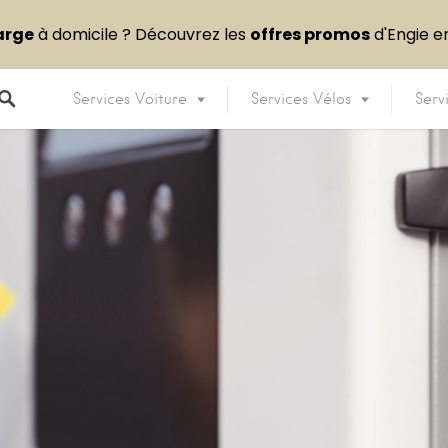
arge
à domicile ? Découvrez les
offres promos
d'Engie 
Services Voiture
Services Vélos
Serv