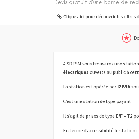
Devis gratuit d’une borne de rec
Cliquez ici pour découvrir les offre
Do
A SDESM vous trouverez une station
électriques
ouverts au public à cett
La station est opérée par
IZIVIA
sou
C’est une station de type payant
Il s’agit de prises de type
E/F – T2
po
En terme d’accessibilité le station 