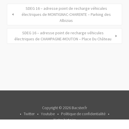
SDEG 16 – adresse point de recharge véhicules
électriques de MONTIGNAC-CHARENTE – Parking des
Albizias
SDEG 16 – adresse point de recharge véhicules
électriques de CHAMPAGNE-MOUTON – Place Du Château
Copyright © 2026 Bacster.fr
Twitter
Youtube
Politique de confidentialité
Notre histoire