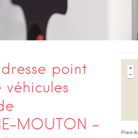
s
dresse point
+
−
 véhicules
de
E-MOUTON –
Place d