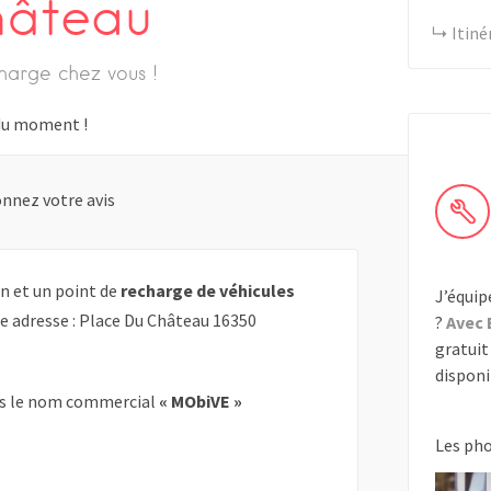
hâteau
Itiné
harge chez vous !
s du moment !
nnez votre avis
n et un point de
recharge de véhicules
J’équip
te adresse : Place Du Château 16350
?
Avec 
gratuit 
disponib
s le nom commercial
« MObiVE »
Les ph