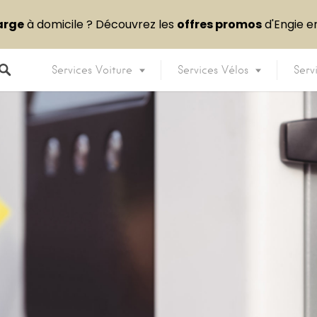
arge
à domicile ? Découvrez les
offres promos
d'Engie 
Services Voiture
Services Vélos
Serv