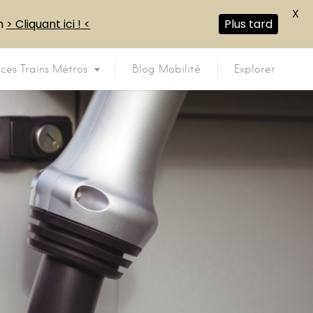
X
en
> Cliquant ici ! <
Plus tard
ices Trains Métros
Blog Mobilité
Explorer