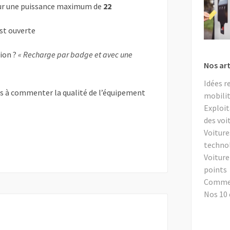
r une puissance maximum de
22
est ouverte
tion ?
« Recharge par badge et avec une
Nos art
Idées r
as à commenter la qualité de l’équipement
mobilit
Exploit
des voi
Voiture
techno
Voiture
points
Comment
Nos 10 