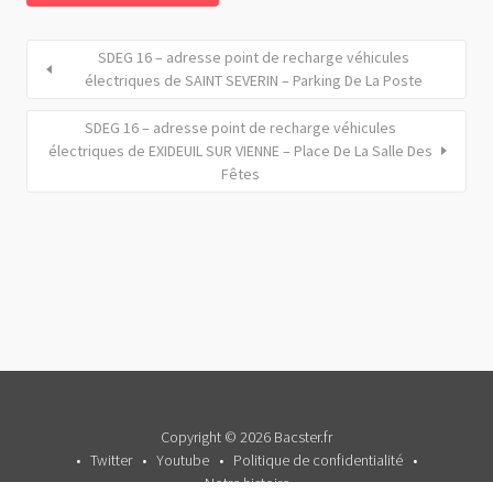
SDEG 16 – adresse point de recharge véhicules
électriques de SAINT SEVERIN – Parking De La Poste
SDEG 16 – adresse point de recharge véhicules
électriques de EXIDEUIL SUR VIENNE – Place De La Salle Des
Fêtes
Copyright © 2026 Bacster.fr
Twitter
Youtube
Politique de confidentialité
Notre histoire