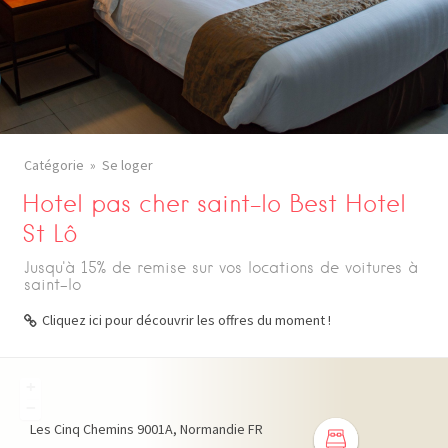
Catégorie
Se loger
Hotel pas cher saint-lo Best Hotel
St Lô
Jusqu'à 15% de remise sur vos locations de voitures à
saint-lo
Cliquez ici pour découvrir les offres du moment !
+
−
Les Cinq Chemins
9001A
Normandie
FR