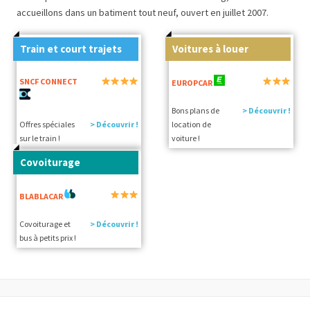
accueillons dans un batiment tout neuf, ouvert en juillet 2007.
Train et court trajets
Voitures à louer
SNCF CONNECT
EUROPCAR
Bons plans de
> Découvrir !
Offres spéciales
> Découvrir !
location de
sur le train !
voiture !
Covoiturage
BLABLACAR
Covoiturage et
> Découvrir !
bus à petits prix !