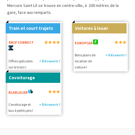
Mercure Saint Lô se trouve en centre-ville, à 200 mètres de la
gare, face aux remparts.
Train et court trajets
Voitures à louer
SNCF CONNECT
EUROPCAR
Bons plans de
> Découvrir !
Offres spéciales
> Découvrir !
location de
sur le train !
voiture !
Covoiturage
BLABLACAR
Covoiturage et
> Découvrir !
bus à petits prix !