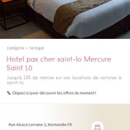
Catégorie
Se loger
Hotel pas cher saint-lo Mercure
Saint Lô
Jusqu'à 15% de remise sur vos locations de voitures à
saint-lo
Cliquez ici pour découvrir les offres du moment !
+
−
Rue Alsace Lorraine
2
Normandie
FR