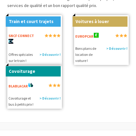
services de qualité et un bon rapport qualité prix.
Train et court trajets
Voitures à louer
SNCF CONNECT
EUROPCAR
Bons plans de
> Découvrir !
Offres spéciales
> Découvrir !
location de
sur le train !
voiture !
Covoiturage
BLABLACAR
Covoiturage et
> Découvrir !
bus à petits prix !