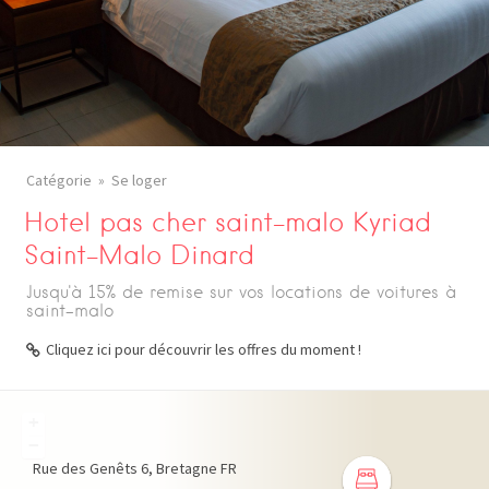
Catégorie
Se loger
Hotel pas cher saint-malo Kyriad
Saint-Malo Dinard
Jusqu'à 15% de remise sur vos locations de voitures à
saint-malo
Cliquez ici pour découvrir les offres du moment !
+
−
Rue des Genêts
6
Bretagne
FR