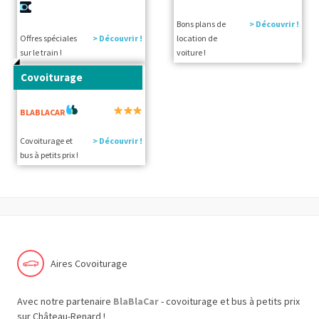
Bons plans de
> Découvrir !
Offres spéciales
> Découvrir !
location de
sur le train !
voiture !
Covoiturage
BLABLACAR
Covoiturage et
> Découvrir !
bus à petits prix !
Aires Covoiturage
Avec notre partenaire
BlaBlaCar
- covoiturage et bus à petits prix
sur Château-Renard !