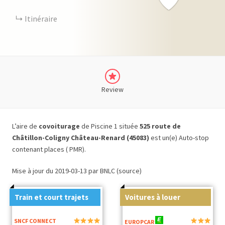
Itinéraire
Review
L’aire de
covoiturage
de Piscine 1 située
525 route de
Châtillon-Coligny Château-Renard (45083)
est un(e) Auto-stop
contenant places ( PMR).
Mise à jour du 2019-03-13 par BNLC (source)
Train et court trajets
Voitures à louer
SNCF CONNECT
EUROPCAR