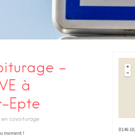
oiturage –
+
−
VE à
r-Epte
 en covoiturage
D146
10
s du moment !