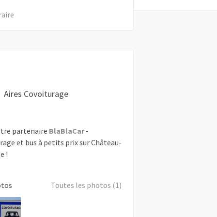
raire
Aires Covoiturage
tre partenaire
BlaBlaCar
-
rage et bus à petits prix sur Château-
e !
otos
Toutes les photos (1)