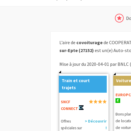
Do
L’aire de
covoiturage
de COOPERAT
sur-Epte (27152)
est un(e) Auto-st
Mise à jour du 2020-04-01 par BNLC 
Train et court
Voiture
trajets
EUROPC
SNCF
CONNECT
Bons pla
de locat
Offres
> Découvrir
de voitur
spéciales sur
!