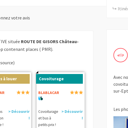
Itiné
nnez votre avis
IVE située
ROUTE DE GISORS Château-
op contenant places ( PMR).
(source)
Avec no
s à louer
Covoiturage
covoitu
sur-Ept
AR
BLABLACAR
Les ph
ns
> Découvrir
Covoiturage
> Découvrir
ion
!
et bus à
!
e !
petits prix !