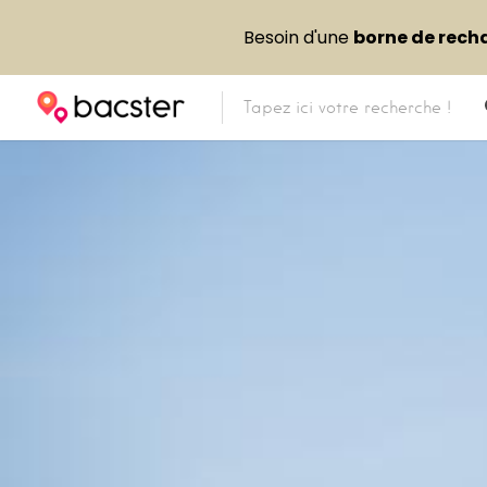
Besoin d'une
borne de rech