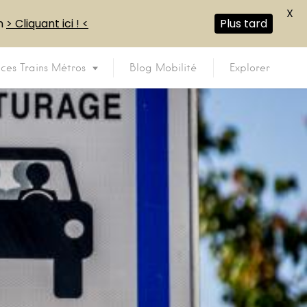
X
en
> Cliquant ici ! <
Plus tard
ices Trains Métros
Blog Mobilité
Explorer