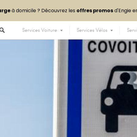
arge
à domicile ? Découvrez les
offres promos
d'Engie 
Services Voiture
Services Vélos
Serv