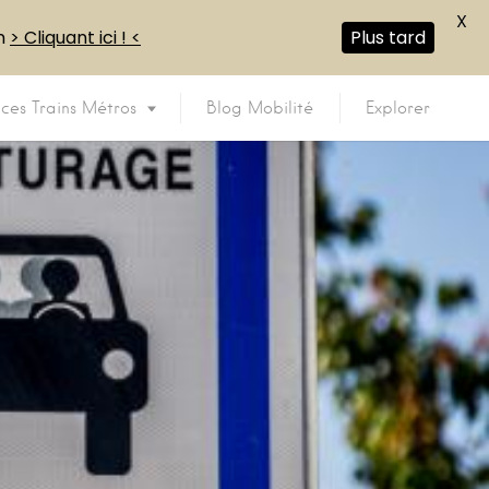
X
en
> Cliquant ici ! <
Plus tard
ices Trains Métros
Blog Mobilité
Explorer