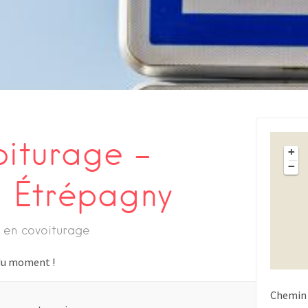
oiturage –
+
−
Étrépagny
 en covoiturage
s du moment !
Chemin 