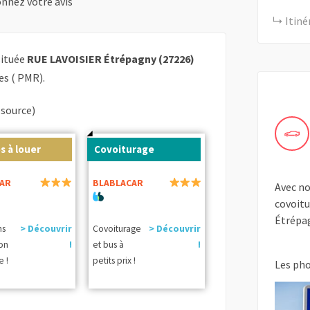
nnez votre avis
Itiné
ituée
RUE LAVOISIER Étrépagny (27226)
es ( PMR).
(source)
s à louer
Covoiturage
AR
BLABLACAR
Avec no
covoitu
Étrépag
ns
> Découvrir
Covoiturage
> Découvrir
ion
!
et bus à
!
e !
petits prix !
Les ph