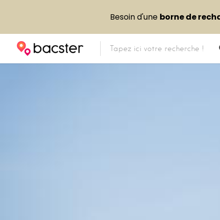
Besoin d'une
borne de rech