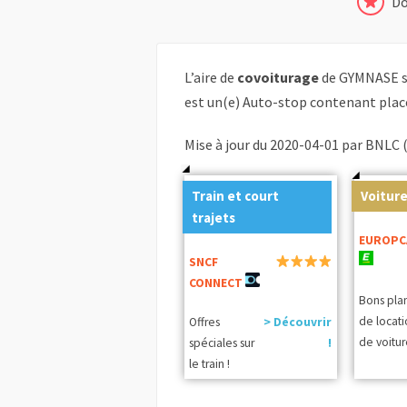
Do
L’aire de
covoiturage
de GYMNASE s
est un(e) Auto-stop contenant plac
Mise à jour du 2020-04-01 par BNLC 
Train et court
Voiture
trajets
EUROPC
SNCF
CONNECT
Bons pla
de locat
Offres
> Découvrir
de voitur
spéciales sur
!
le train !