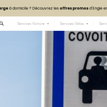
arge
à domicile ? Découvrez les
offres promos
d'Engie 
Services Voiture
Services Vélos
Serv