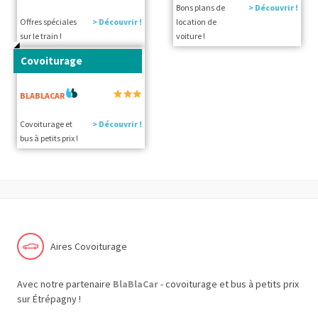
Bons plans de
> Découvrir !
Offres spéciales
> Découvrir !
location de
sur le train !
voiture !
Covoiturage
BLABLACAR
Covoiturage et
> Découvrir !
bus à petits prix !
Aires Covoiturage
Avec notre partenaire
BlaBlaCar
- covoiturage et bus à petits prix
sur Étrépagny !