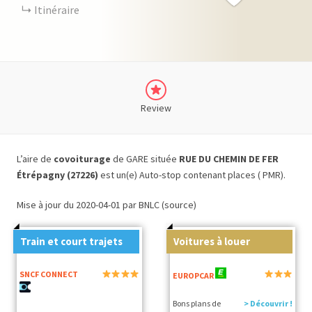
Itinéraire
Review
L’aire de
covoiturage
de GARE située
RUE DU CHEMIN DE FER
Étrépagny (27226)
est un(e) Auto-stop contenant places ( PMR).
Mise à jour du 2020-04-01 par BNLC (source)
Train et court trajets
Voitures à louer
SNCF CONNECT
EUROPCAR
Bons plans de
> Découvrir !