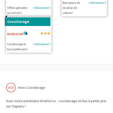
Bons plans de
> Découvrir !
Offres spéciales
> Découvrir !
location de
sur le train !
voiture !
Covoiturage
BLABLACAR
Covoiturage et
> Découvrir !
bus à petits prix !
Aires Covoiturage
Avec notre partenaire
BlaBlaCar
- covoiturage et bus à petits prix
sur Clapiers !