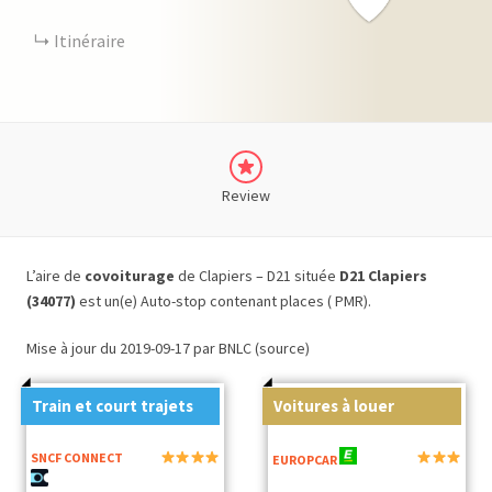
Itinéraire
Review
L’aire de
covoiturage
de Clapiers – D21 située
D21 Clapiers
(34077)
est un(e) Auto-stop contenant places ( PMR).
Mise à jour du 2019-09-17 par BNLC (source)
Train et court trajets
Voitures à louer
SNCF CONNECT
EUROPCAR