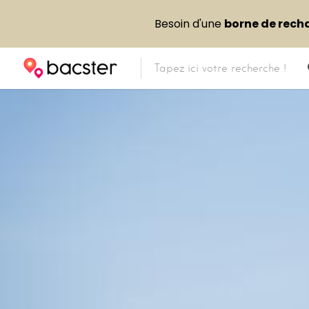
Besoin d'une
borne de rech