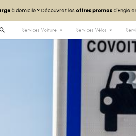
arge
à domicile ? Découvrez les
offres promos
d'Engie 
Services Voiture
Services Vélos
Serv