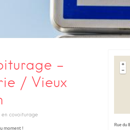
oiturage –
+
−
ie / Vieux
m
 en covoiturage
Rue du 
s du moment !