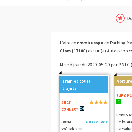
Do
L’aire de
covoiturage
de Parking Mai
Clam (17108)
est un(e) Auto-stop c
Mise à jour du 2020-05-20 par BNLC 
Train et court
Voiture
trajets
EUROPC
SNCF
CONNECT
Bons pla
de locat
Offres
> Découvrir
de voitur
spéciales sur
!