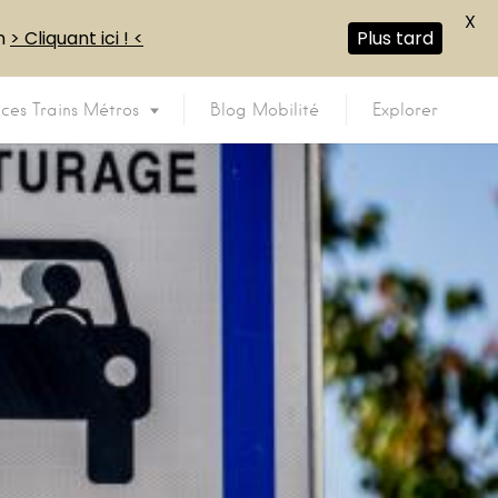
X
en
> Cliquant ici ! <
Plus tard
ices Trains Métros
Blog Mobilité
Explorer