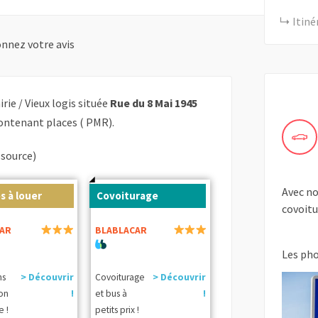
Itiné
nnez votre avis
rie / Vieux logis située
Rue du 8 Mai 1945
ontenant places ( PMR).
(source)
Avec no
s à louer
Covoiturage
covoitu
AR
BLABLACAR
Les ph
ns
> Découvrir
Covoiturage
> Découvrir
ion
!
et bus à
!
e !
petits prix !