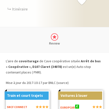
Itinéraire
Review
L’aire de
covoiturage
de Cave coopérative située
Arrêt de bus
« Coopérative », D107 Claret (34078)
est un(e) Auto-stop
contenant places ( PMR).
Mise à jour du 2017-10-17 par BNLC (source)
Train et court trajets
Voitures à louer
SNCF CONNECT
EUROPCAR