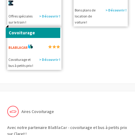
Bons plans de
> Découvrir !
Offres spéciales
> Découvrir !
location de
sur le train !
voiture !
Covoiturage
BLABLACAR
Covoiturage et
> Découvrir !
bus à petits prix !
Aires Covoiturage
Avec notre partenaire
BlaBlaCar
- covoiturage et bus à petits prix
sur Claret !