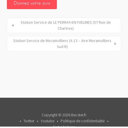
Station Service de LE PERRAY-EN-YVELINES (57 Rue de
Chartres)
Station Service de Morainvilliers (A 13 – Aire Morainvilliers
Sud R)
Copyright © 2026 Bacster.fr
Twitter
Youtube
Politique de confidentialité
Notre histoire