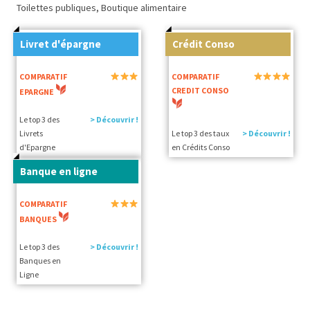
Toilettes publiques, Boutique alimentaire
Livret d'épargne
Crédit Conso
COMPARATIF
COMPARATIF
CREDIT CONSO
EPARGNE
Le top 3 des
> Découvrir !
Livrets
Le top 3 des taux
> Découvrir !
d'Epargne
en Crédits Conso
Banque en ligne
COMPARATIF
BANQUES
Le top 3 des
> Découvrir !
Banques en
Ligne