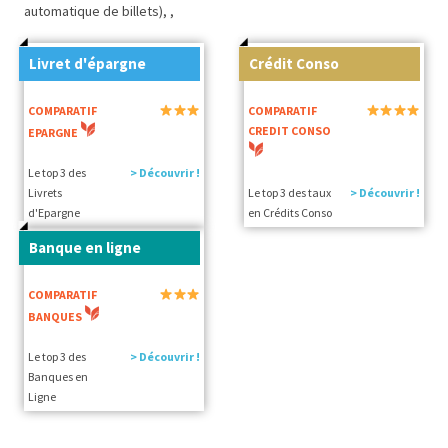
automatique de billets), ,
Livret d'épargne
Crédit Conso
COMPARATIF
COMPARATIF
CREDIT CONSO
EPARGNE
Le top 3 des
> Découvrir !
Livrets
Le top 3 des taux
> Découvrir !
d'Epargne
en Crédits Conso
Banque en ligne
COMPARATIF
BANQUES
Le top 3 des
> Découvrir !
Banques en
Ligne