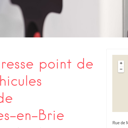
s
esse point de
+
−
hicules
de
es-en-Brie
Rue de 