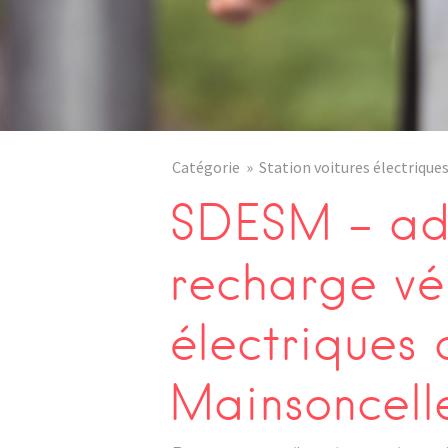
Catégorie
Station voitures électrique
SDESM – adr
recharge vé
électriques 
Mainsoncell