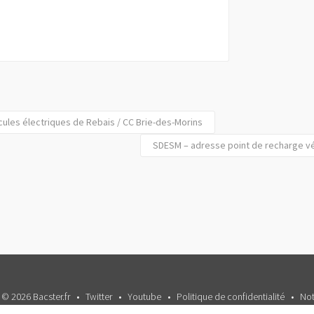
ules électriques de Rebais / CC Brie-des-Morins
SDESM – adresse point de recharge vé
 © 2026 Bacster.fr
Twitter
Youtube
Politique de confidentialité
Not