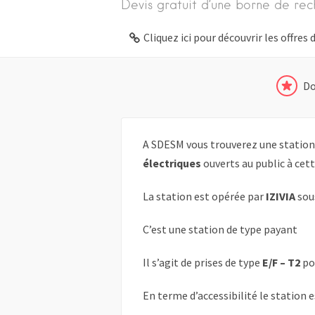
Devis gratuit d’une borne de rec
Cliquez ici pour découvrir les offre
Do
A SDESM vous trouverez une station
électriques
ouverts au public à cett
La station est opérée par
IZIVIA
sou
C’est une station de type payant
Il s’agit de prises de type
E/F – T2
po
En terme d’accessibilité le station 