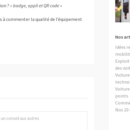
tion ?
« badge, appli et QR code »
as à commenter la qualité de l’équipement
Nos art
Idées r
mobilit
Exploit
des voi
Voiture
techno
Voiture
points
Comment
Nos 10 