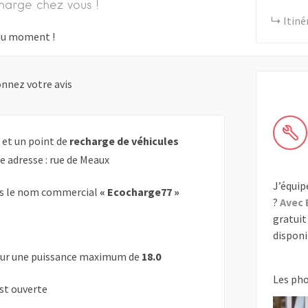
harge chez vous !
Itiné
s du moment !
nnez votre avis
 et un point de
recharge de véhicules
e adresse : rue de Meaux
J’équip
s le nom commercial
« Ecocharge77 »
?
Avec 
gratuit 
disponib
ur une puissance maximum de
18.0
Les ph
est ouverte