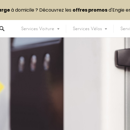
arge
à domicile ? Découvrez les
offres promos
d'Engie 
Services Voiture
Services Vélos
Serv