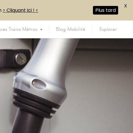
X
en
> Cliquant ici ! <
Plus tard
ices Trains Métros
Blog Mobilité
Explorer