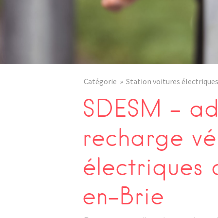
Catégorie
Station voitures électrique
SDESM – adr
recharge vé
électriques
en-Brie