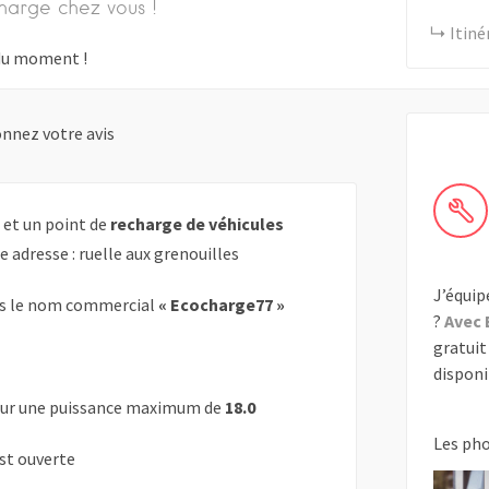
harge chez vous !
Itiné
s du moment !
nnez votre avis
 et un point de
recharge de véhicules
e adresse : ruelle aux grenouilles
J’équip
s le nom commercial
« Ecocharge77 »
?
Avec 
gratuit 
disponib
ur une puissance maximum de
18.0
Les ph
est ouverte