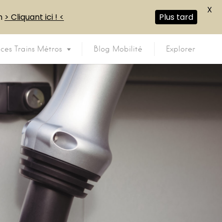
X
en
> Cliquant ici ! <
Plus tard
ices Trains Métros
Blog Mobilité
Explorer