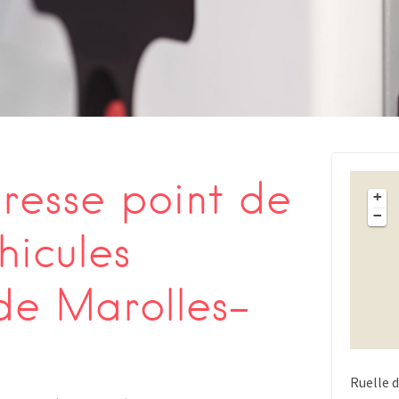
s
esse point de
+
−
hicules
 de Marolles-
Ruelle 