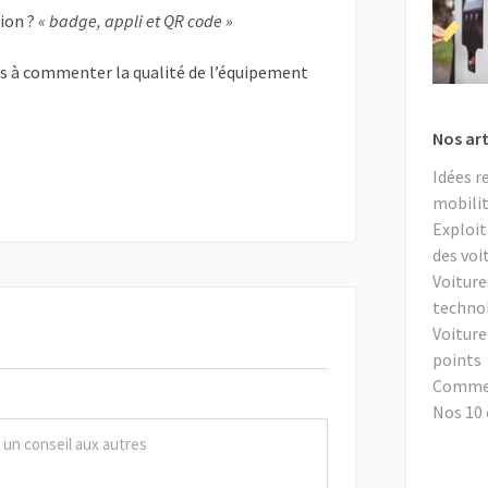
tion ?
« badge, appli et QR code »
as à commenter la qualité de l’équipement
Nos art
Idées r
mobilit
Exploit
des voi
Voiture
techno
Voiture
points
Comment
Nos 10 