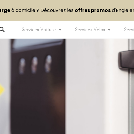
arge
à domicile ? Découvrez les
offres promos
d'Engie 
Services Voiture
Services Vélos
Serv