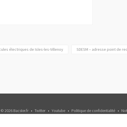
les électriques de Isles-les-Villenoy
SDESM – adresse point de rec
 © 2026 Bacster.fr
Twitter
Youtube
Politique de confidentialité
Not