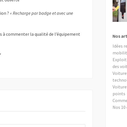
tion ?
« Recharge par badge et avec une
as à commenter la qualité de l’équipement
Nos art
Idées r
mobilit
7
Exploit
des voi
Voiture
techno
Voiture
points
Comment
Nos 10 