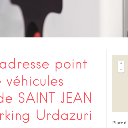
s
adresse point
+
−
 véhicules
 de SAINT JEAN
rking Urdazuri
Place d