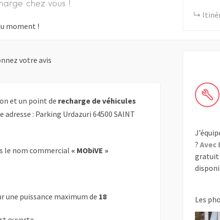
harge chez vous !
Itiné
s du moment !
nnez votre avis
on et un point de
recharge de véhicules
te adresse : Parking Urdazuri 64500 SAINT
J’équip
?
Avec 
s le nom commercial
« MObiVE »
gratuit 
disponib
r une puissance maximum de
18
Les ph
est ouverte