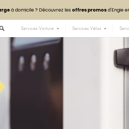
arge
à domicile ? Découvrez les
offres promos
d'Engie 
Services Voiture
Services Vélos
Serv