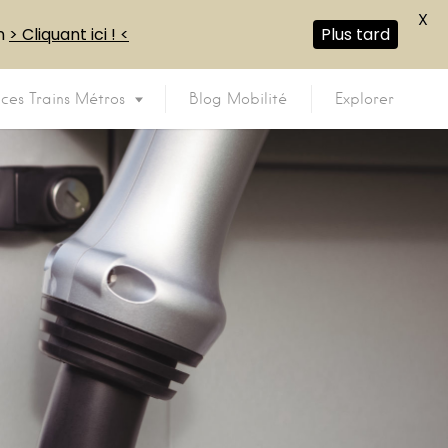
X
en
> Cliquant ici ! <
Plus tard
ices Trains Métros
Blog Mobilité
Explorer