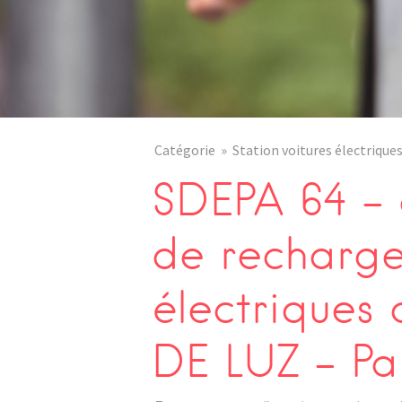
Catégorie
Station voitures électrique
SDEPA 64 – 
de recharge
électriques
DE LUZ – Pa