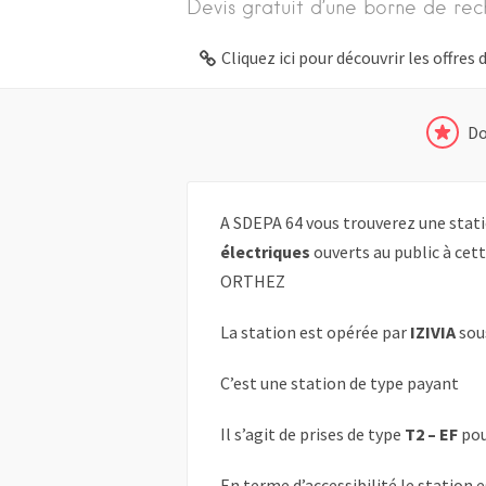
Devis gratuit d’une borne de rec
Cliquez ici pour découvrir les offre
Do
A SDEPA 64 vous trouverez une stati
électriques
ouverts au public à cett
ORTHEZ
La station est opérée par
IZIVIA
sou
C’est une station de type payant
Il s’agit de prises de type
T2 – EF
pou
En terme d’accessibilité le station 