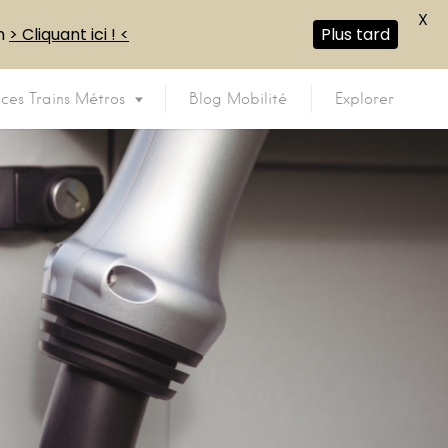
X
en
> Cliquant ici ! <
Plus tard
ices Trains Métros
Blog Mobilité
Explorer