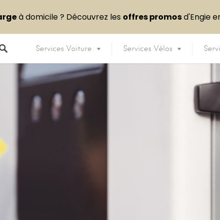
arge
à domicile ? Découvrez les
offres promos
d'Engie 
Services Voiture
Services Vélos
Serv