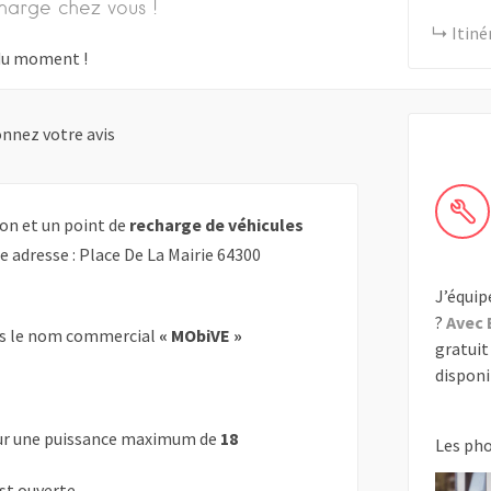
harge chez vous !
Itiné
s du moment !
nnez votre avis
on et un point de
recharge de véhicules
e adresse : Place De La Mairie 64300
J’équip
?
Avec 
s le nom commercial
« MObiVE »
gratuit 
disponib
r une puissance maximum de
18
Les ph
est ouverte