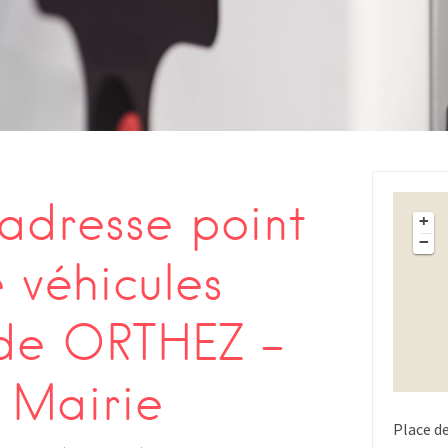
s
adresse point
+
−
 véhicules
 de ORTHEZ –
 Mairie
Place de