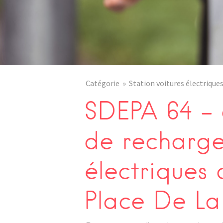
Catégorie
Station voitures électrique
SDEPA 64 – 
de recharge
électriques
Place De La