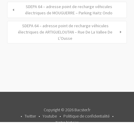
SDEPA 64 – adresse point de recharge véhicules
électriques de MOUGUERRE – Parking Haitz Ondo
SDEPA 64 – adresse point de recharge véhicules
électriques de ARTIGUELOUTAN – Rue De La Vallee De
L’Ousse
Copyright © 2026 Bacster.fr
Twitter
Youtube
Politique de confidentialité
Notre histoire