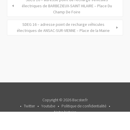
électriques de BARBEZIEUX-SAINT HILAIRE – Place Du
Champ De Foire
SDEG 16 – adresse point de recharge véhicules
électriques de ANSAC-SUR-VIENNE – Place de la Mairie
Copyright © 2026 Bacster.fr
Twitter
Youtube
Politique de confidentialité
Notre histoire