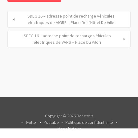
SDEG 16 – adresse point de recharge véhicules
électriques de AIGRE – Place De L’Hôtel De Ville
SDEG 16 – adresse point de recharge véhicules
électriques de VARS – Place Du Pilori
Copyright © 2026 Bacster.fr
Twitter
Youtube
Politique de confidentialité
Notre histoire