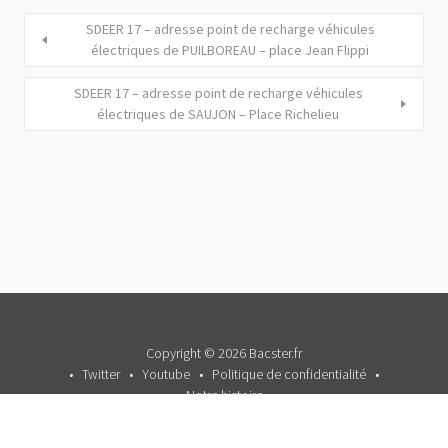
SDEER 17 – adresse point de recharge véhicules
électriques de PUILBOREAU – place Jean Flippi
SDEER 17 – adresse point de recharge véhicules
électriques de SAUJON – Place Richelieu
Copyright © 2026 Bacster.fr
Twitter
Youtube
Politique de confidentialité
Notre histoire