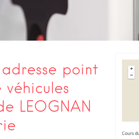
s
adresse point
+
−
 véhicules
s de LEOGNAN
rie
Cours d