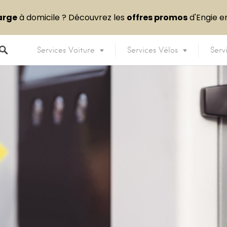
arge
à domicile ? Découvrez les
offres promos
d'Engie 
Services Voiture
Services Vélos
Serv