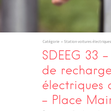
Catégorie
Station voitures électrique
SDEEG 33 – 
de recharge
électrique
– Place Mai