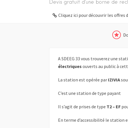
Devis gratuit d’une borne de rec
Cliquez ici pour découvrir les offre
Do
A SDEEG 33 vous trouverez une stati
électriques
ouverts au public à cet
La station est opérée par
IZIVIA
sou
C’est une station de type payant
Il s’agit de prises de type
T2 – EF
pou
En terme d’accessibilité le station 