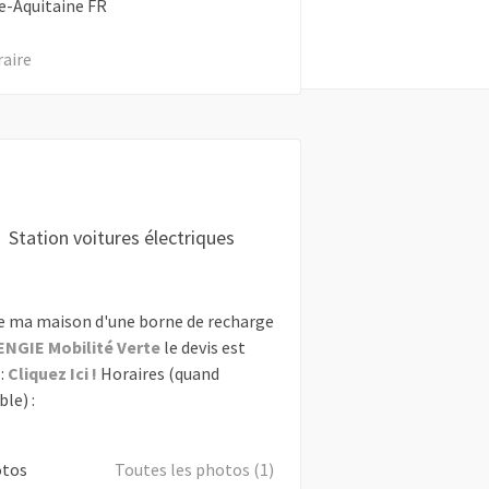
e-Aquitaine
FR
raire
Station voitures électriques
e ma maison d'une borne de recharge
ENGIE Mobilité Verte
le devis est
:
Cliquez Ici !
Horaires (quand
le) :
otos
Toutes les photos (1)