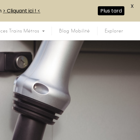
X
en
> Cliquant ici ! <
Plus tard
ices Trains Métros
Blog Mobilité
Explorer