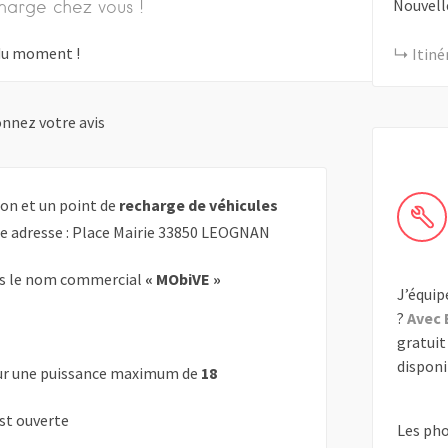
Nouvell
harge chez vous !
s du moment !
Itiné
nnez votre avis
on et un point de
recharge de véhicules
te adresse : Place Mairie 33850 LEOGNAN
s le nom commercial
« MObiVE »
J’équip
?
Avec 
gratuit 
disponib
r une puissance maximum de
18
est ouverte
Les ph