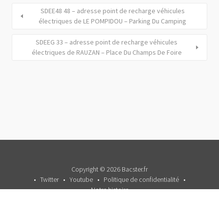
SDEE48 48 – adresse point de recharge véhicules
électriques de LE POMPIDOU – Parking Du Camping
SDEEG 33 – adresse point de recharge véhicules
électriques de RAUZAN – Place Du Champs De Foire
Copyright © 2026 Bacster.fr
Twitter
Youtube
Politique de confidentialité
Notre histoire