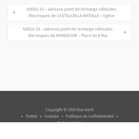
SDEEG 33 – adresse point de recharge véhicules
électriques de CASTILLON-LA-BATAILLE – Eglise
SDEEG 33 – adresse point de recharge véhicules
électriques de MONSEGUR – Place Du 8 Mai
Copyright © 2026 Bacster.fr
Twitter
Youtube
Politique de confidentialité
Notre histoire