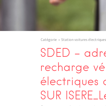
Catégorie
Station voitures électrique
SDED – adre
recharge vé
électrique
SUR ISERE_L