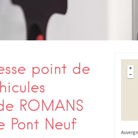
s
sse point de
+
−
hicules
s de ROMANS
e Pont Neuf
Auverg