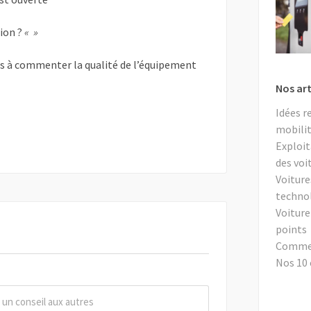
tion ?
« »
as à commenter la qualité de l’équipement
Nos art
Idées r
mobilit
Exploit
des voi
Voiture
techno
Voiture
points
Comment
Nos 10 