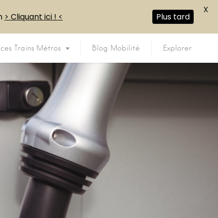
X
en
> Cliquant ici ! <
Plus tard
ices Trains Métros
Blog Mobilité
Explorer