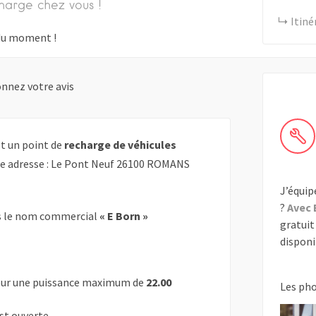
harge chez vous !
Itiné
s du moment !
nnez votre avis
t un point de
recharge de véhicules
tte adresse : Le Pont Neuf 26100 ROMANS
J’équip
?
Avec 
 le nom commercial
« E Born »
gratuit 
disponib
ur une puissance maximum de
22.00
Les ph
est ouverte