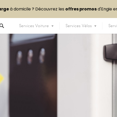
arge
à domicile ? Découvrez les
offres promos
d'Engie 
Services Voiture
Services Vélos
Serv