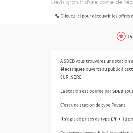
Devis gratuit d’une borne de rec
Cliquez ici pour découvrir les offre
Do
A SDED vous trouverez une station e
électriques
ouverts au public à ce
SUR ISERE
La station est opérée par
SDED
sous
C’est une station de type Payant
Il s’agit de prises de type
E/F + T2
po
En terme d’accessibilité le station 