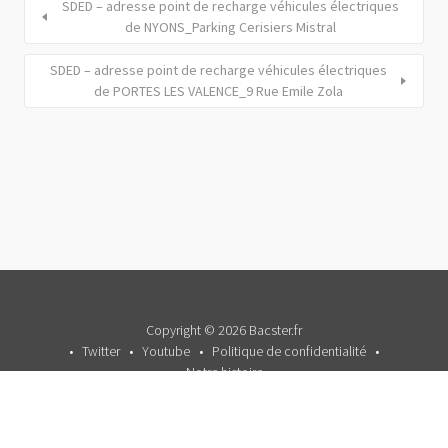
SDED – adresse point de recharge véhicules électriques
de NYONS_Parking Cerisiers Mistral
SDED – adresse point de recharge véhicules électriques
de PORTES LES VALENCE_9 Rue Emile Zola
Copyright © 2026 Bacster.fr
Twitter
Youtube
Politique de confidentialité
Notre histoire