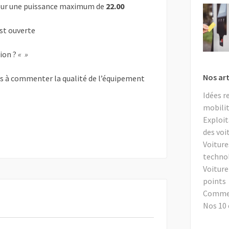
ur une puissance maximum de
22.00
est ouverte
tion ?
« »
Nos art
as à commenter la qualité de l’équipement
Idées r
mobilit
Exploit
des voi
Voiture
techno
Voiture
points
Comment
Nos 10 