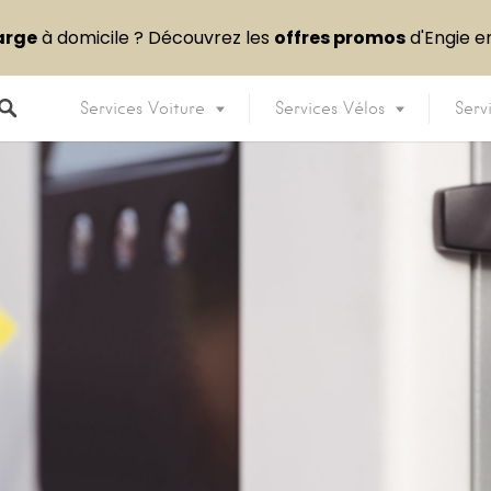
arge
à domicile ? Découvrez les
offres promos
d'Engie 
Services Voiture
Services Vélos
Serv