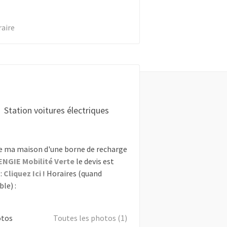
raire
Station voitures électriques
e ma maison d'une borne de recharge
ENGIE Mobilité Verte
le devis est
:
Cliquez Ici !
Horaires (quand
le) :
otos
Toutes les photos (1)