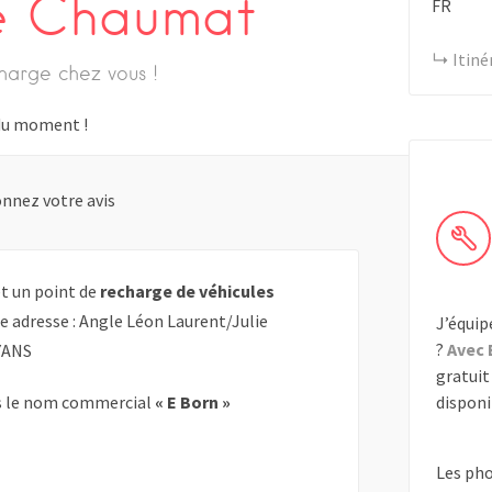
ie Chaumat
FR
Itiné
harge chez vous !
s du moment !
nnez votre avis
t un point de
recharge de véhicules
te adresse : Angle Léon Laurent/Julie
J’équip
?
Avec 
YANS
gratuit 
disponib
 le nom commercial
« E Born »
Les ph