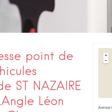
s
sse point de
+
−
hicules
 de ST NAZAIRE
Angle Léon
Avenue 