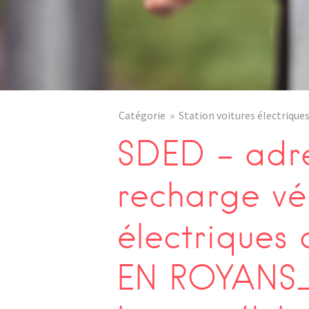
Catégorie
Station voitures électrique
SDED – adre
recharge vé
électriques
EN ROYANS_