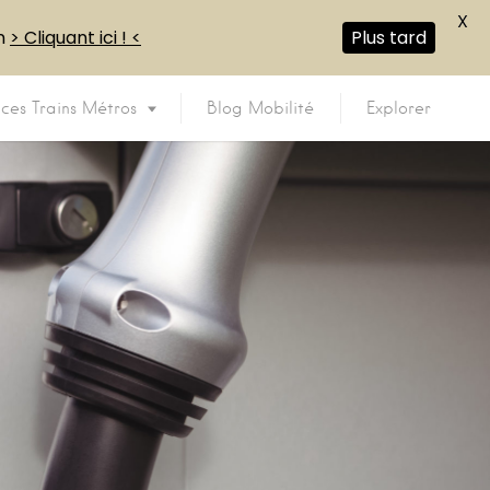
X
en
> Cliquant ici ! <
Plus tard
ices Trains Métros
Blog Mobilité
Explorer