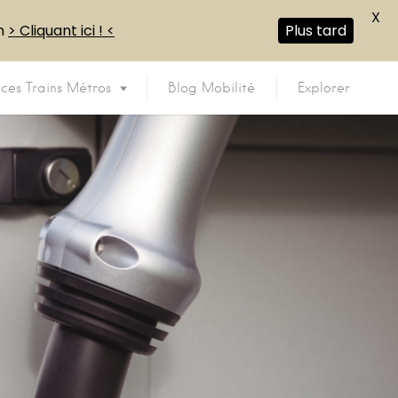
X
en
> Cliquant ici ! <
Plus tard
ices Trains Métros
Blog Mobilité
Explorer