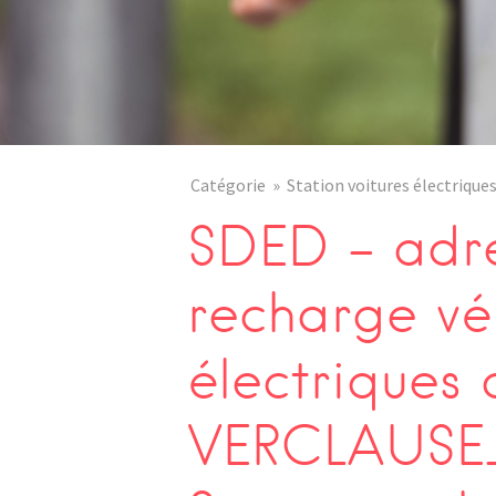
Catégorie
Station voitures électrique
SDED – adre
recharge vé
électriques 
VERCLAUSE_