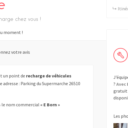
e
Itiné
harge chez vous !
s du moment !
nnez votre avis
t un point de
recharge de véhicules
J’équip
te adresse : Parking du Supermarche 26510
?
Avec 
gratuit 
disponib
 le nom commercial
« E Born »
Les ph