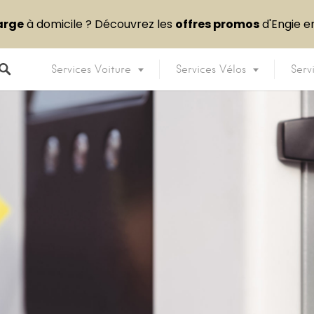
arge
à domicile ? Découvrez les
offres promos
d'Engie 
Services Voiture
Services Vélos
Serv