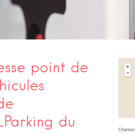
s
sse point de
+
−
hicules
de
Parking du
Chamor