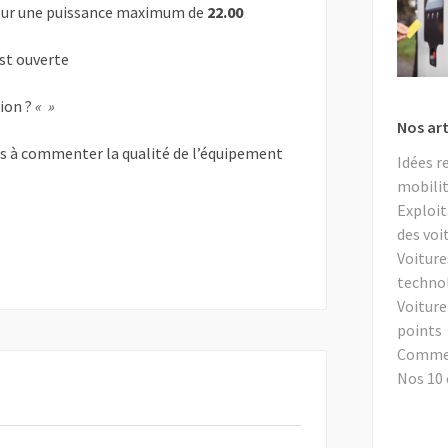
ur une puissance maximum de
22.00
est ouverte
tion ?
« »
Nos art
as à commenter la qualité de l’équipement
Idées r
mobilit
Exploit
des voi
Voiture
techno
Voiture
points
Comment
Nos 10 