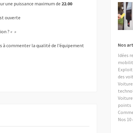
ur une puissance maximum de
22.00
est ouverte
tion ?
« »
Nos art
as à commenter la qualité de l’équipement
Idées r
mobilit
Exploit
des voi
Voiture
techno
Voiture
points
Comment
Nos 10 