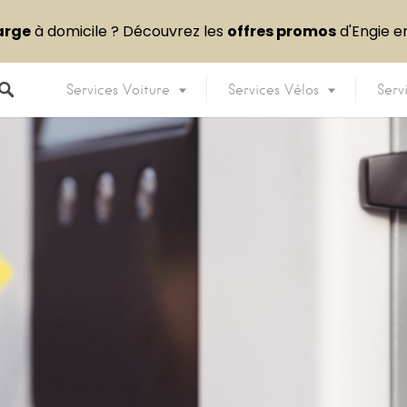
arge
à domicile ? Découvrez les
offres promos
d'Engie 
Services Voiture
Services Vélos
Serv