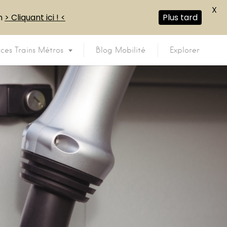
X
en
> Cliquant ici ! <
Plus tard
ices Trains Métros
Blog Mobilité
Explorer