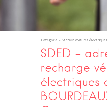
Catégorie
Station voitures électrique
SDED – adre
recharge vé
électriques 
BOURDEAUX