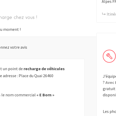
Alpes
F
Itiné
harge chez vous !
s du moment !
nnez votre avis
t un point de
recharge de véhicules
e adresse : Place du Quai 26460
J’équip
?
Avec 
gratuit 
disponib
 le nom commercial
« E Born »
Les ph