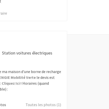
R
raire
Station voitures électriques
e ma maison d'une borne de recharge
ENGIE Mobilité Verte
le devis est
:
Cliquez Ici !
Horaires (quand
le) :
otos
Toutes les photos (1)