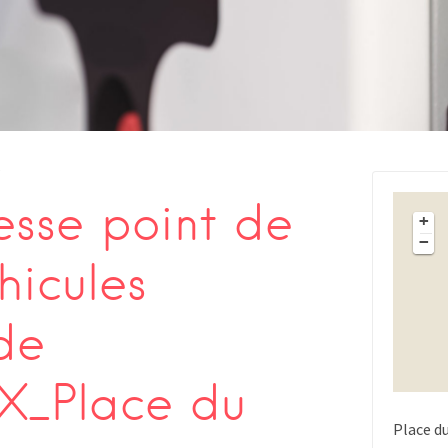
s
sse point de
+
−
hicules
de
_Place du
Place d