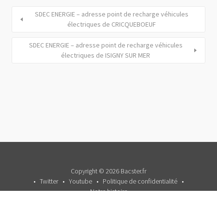
SDEC ENERGIE – adresse point de recharge véhicules
électriques de CRICQUEBOEUF
SDEC ENERGIE – adresse point de recharge véhicules
électriques de ISIGNY SUR MER
Copyright © 2026 Bacster.fr
Twitter
Youtube
Politique de confidentialité
Notre histoire