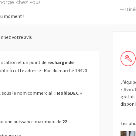
harge chez vous !
Itiné
s du moment !
nnez votre avis
station et un point de
recharge de
blic à cette adresse : Rue du marché 14420
J’équip
?
Avec 
C
sous le nom commercial
« MobiSDEC »
gratuit 
disponib
ur une puissance maximum de
22
Les ph
est ouverte