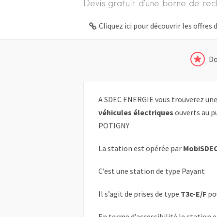
Devis gratuit d’une borne de rec
Cliquez ici pour découvrir les offre
Do
A SDEC ENERGIE vous trouverez une 
véhicules électriques
ouverts au pu
POTIGNY
La station est opérée par
MobiSDE
C’est une station de type Payant
Il s’agit de prises de type
T3c-E/F
po
En terme d’accessibilité le station 