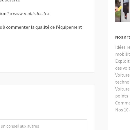
tion ?
« www.mobisdec.fr »
as à commenter la qualité de l’équipement
Nos art
Idées r
mobilit
Exploit
des voi
Voiture
techno
Voiture
points
Comment
Nos 10 