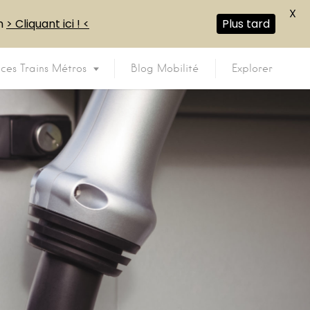
X
en
> Cliquant ici ! <
Plus tard
ices Trains Métros
Blog Mobilité
Explorer