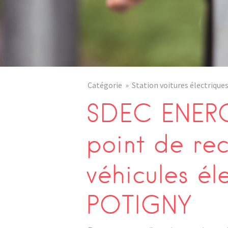
Catégorie
Station voitures électrique
SDEC ENERG
point de re
véhicules él
POTIGNY