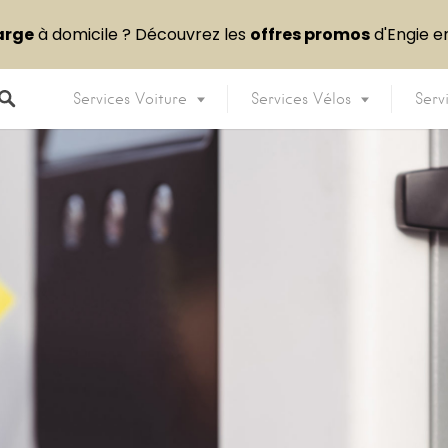
arge
à domicile ? Découvrez les
offres promos
d'Engie 
Services Voiture
Services Vélos
Serv