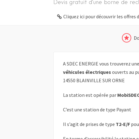
Devis gratuit d’une borne de rec
Cliquez ici pour découvrir les offre
Do
A SDEC ENERGIE vous trouverez une 
véhicules électriques
ouverts au pu
14550 BLAINVILLE SUR ORNE
La station est opérée par
MobiSDE
C’est une station de type Payant
Il s’agit de prises de type
T2-E/F
pou
En terme d’accessibilité le station 