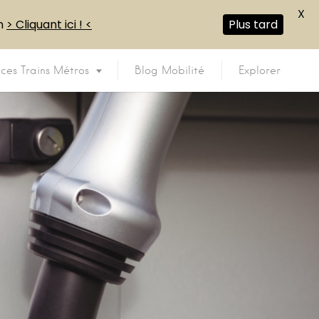
X
en
> Cliquant ici ! <
Plus tard
ices Trains Métros
Blog Mobilité
Explorer