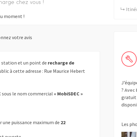
harge chez vous !
Itiné
s du moment !
nnez votre avis
station et un point de
recharge de
blic à cette adresse : Rue Maurice Hebert
J’équip
?
Avec 
C
sous le nom commercial
« MobiSDEC »
gratuit 
disponib
r une puissance maximum de
22
Les ph
est ouverte