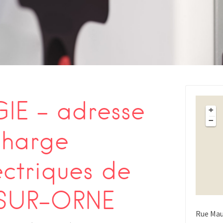
s
IE – adresse
+
−
charge
ectriques de
-SUR-ORNE
Rue Mau