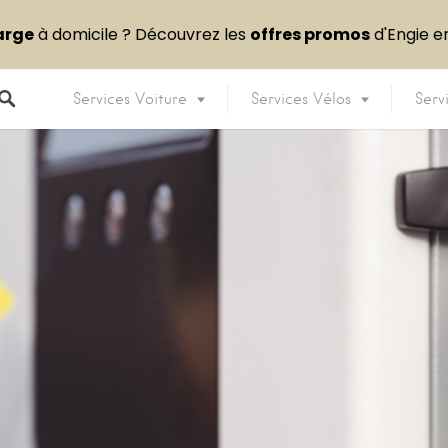
arge
à domicile ? Découvrez les
offres promos
d'Engie 
Services Voiture
Services Vélos
Serv