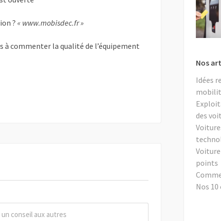
tion ?
« www.mobisdec.fr »
as à commenter la qualité de l’équipement
Nos art
Idées r
mobilit
Exploit
des voi
Voiture
techno
Voiture
points
Comment
Nos 10 