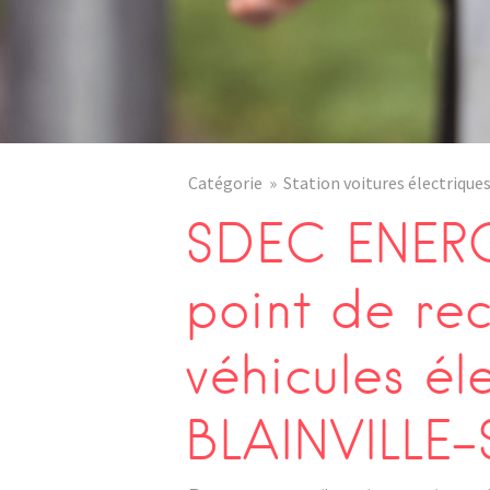
Catégorie
Station voitures électrique
SDEC ENERG
point de re
véhicules él
BLAINVILLE