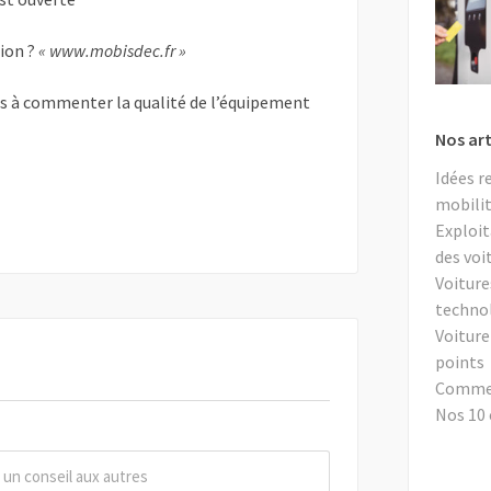
tion ?
« www.mobisdec.fr »
as à commenter la qualité de l’équipement
Nos art
Idées r
mobilit
Exploit
des voi
Voiture
techno
Voiture
points
Comment
Nos 10 