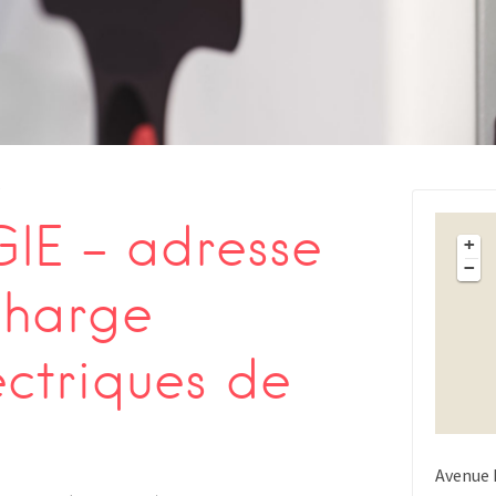
s
IE – adresse
+
−
charge
ectriques de
Avenue 