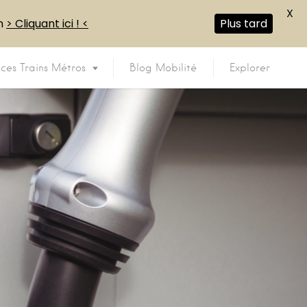
X
en
> Cliquant ici ! <
Plus tard
ices Trains Métros
Blog Mobilité
Explorer