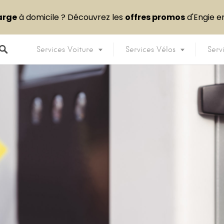
arge
à domicile ? Découvrez les
offres promos
d'Engie 
Services Voiture
Services Vélos
Serv