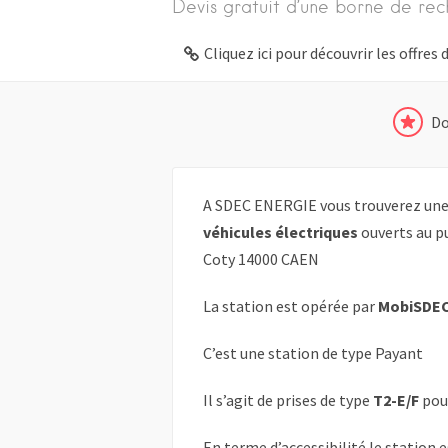
Devis gratuit d’une borne de rec
Cliquez ici pour découvrir les offre
Do
A SDEC ENERGIE vous trouverez une 
véhicules électriques
ouverts au pu
Coty 14000 CAEN
La station est opérée par
MobiSDE
C’est une station de type Payant
Il s’agit de prises de type
T2-E/F
pou
En terme d’accessibilité le station 