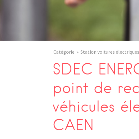
Catégorie
Station voitures électrique
SDEC ENERG
point de re
véhicules él
CAEN