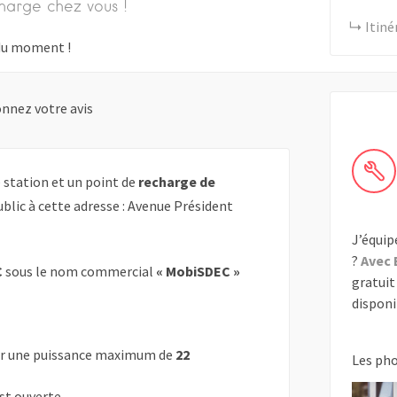
harge chez vous !
Itiné
s du moment !
nnez votre avis
station et un point de
recharge de
blic à cette adresse : Avenue Président
J’équip
?
Avec 
C
sous le nom commercial
« MobiSDEC »
gratuit 
disponib
r une puissance maximum de
22
Les ph
est ouverte