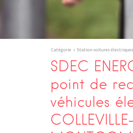
Catégorie
Station voitures électrique
SDEC ENERG
point de re
véhicules él
COLLEVILLE