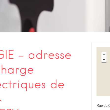
s
IE – adresse
+
−
charge
ectriques de
-
Rue du 