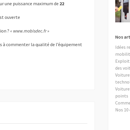
ur une puissance maximum de
22
est ouverte
tion ?
« www.mobisdec.fr »
Nos art
as à commenter la qualité de l’équipement
Idées r
mobilit
Exploit
des voi
Voiture
techno
Voiture
points
Comment
Nos 10 