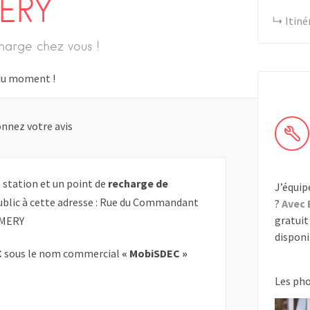
ERY
Itiné
harge chez vous !
s du moment !
nnez votre avis
station et un point de
recharge de
J’équip
ublic à cette adresse : Rue du Commandant
?
Avec 
gratuit 
OMERY
disponib
C
sous le nom commercial
« MobiSDEC »
Les ph