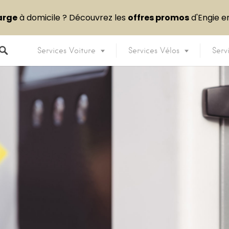
arge
à domicile ? Découvrez les
offres promos
d'Engie 
Services Voiture
Services Vélos
Serv