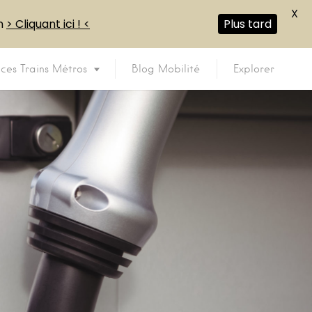
X
en
> Cliquant ici ! <
Plus tard
ices Trains Métros
Blog Mobilité
Explorer