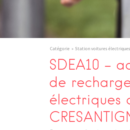
Catégorie
Station voitures électrique
SDEA10 – ad
de recharge
électriques 
CRESANTIG