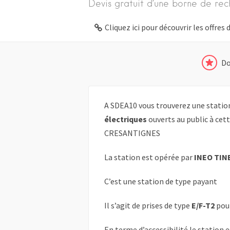
Devis gratuit d’une borne de rec
Cliquez ici pour découvrir les offre
Do
A SDEA10 vous trouverez une statio
électriques
ouverts au public à cett
CRESANTIGNES
La station est opérée par
INEO TIN
C’est une station de type payant
Il s’agit de prises de type
E/F-T2
pou
En terme d’accessibilité le station 