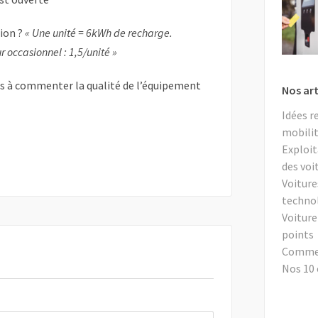
tion ?
« Une unité = 6kWh de recharge.
r occasionnel : 1,5/unité »
as à commenter la qualité de l’équipement
Nos art
Idées r
mobilit
Exploit
des voi
Voiture
techno
Voiture
points
Comment
Nos 10 