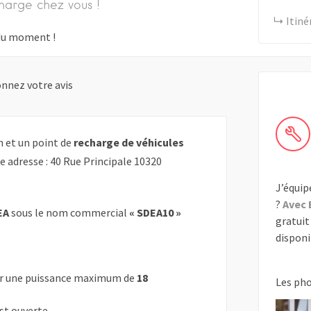
harge chez vous !
Itiné
s du moment !
nnez votre avis
n et un point de
recharge de véhicules
e adresse : 40 Rue Principale 10320
J’équip
?
Avec 
EA
sous le nom commercial
« SDEA10 »
gratuit 
disponib
r une puissance maximum de
18
Les ph
est ouverte