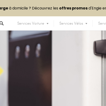
arge
à domicile ? Découvrez les
offres promos
d'Engie 
Services Voiture
Services Vélos
Serv