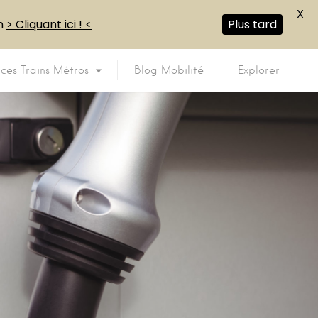
X
en
> Cliquant ici ! <
Plus tard
ices Trains Métros
Blog Mobilité
Explorer