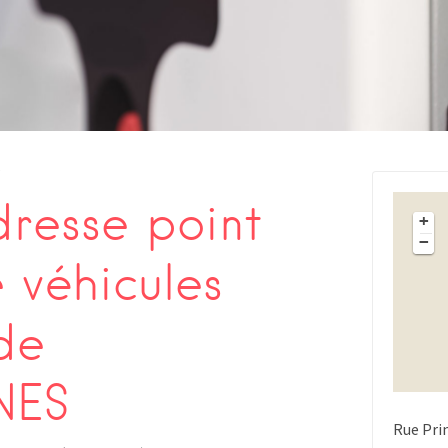
s
resse point
+
−
 véhicules
de
NES
Rue Pri