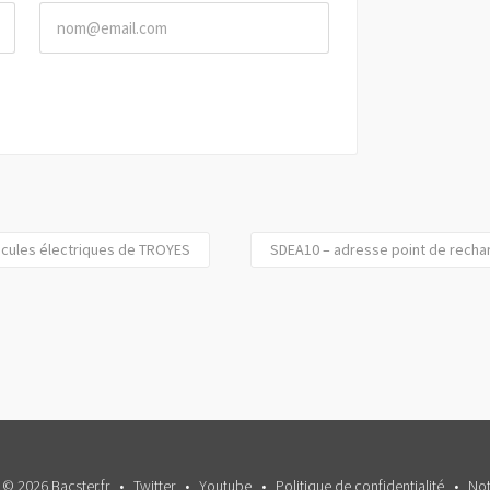
icules électriques de TROYES
SDEA10 – adresse point de recha
 © 2026 Bacster.fr
Twitter
Youtube
Politique de confidentialité
Not