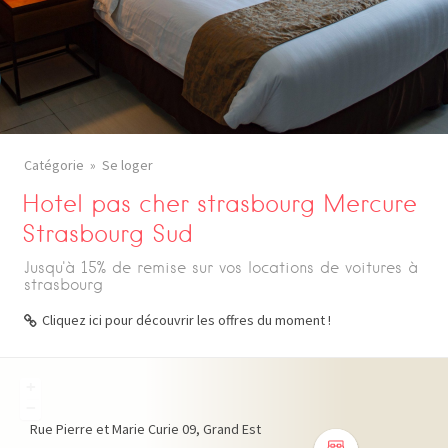
Catégorie
Se loger
Hotel pas cher strasbourg Mercure
Strasbourg Sud
Jusqu'à 15% de remise sur vos locations de voitures à
strasbourg
Cliquez ici pour découvrir les offres du moment !
+
−
Rue Pierre et Marie Curie
09
Grand Est