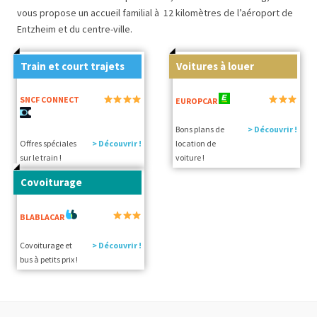
vous propose un accueil familial à 12 kilomètres de l’aéroport de
Entzheim et du centre-ville.
Train et court trajets
Voitures à louer
SNCF CONNECT
EUROPCAR
Bons plans de
> Découvrir !
Offres spéciales
> Découvrir !
location de
sur le train !
voiture !
Covoiturage
BLABLACAR
Covoiturage et
> Découvrir !
bus à petits prix !