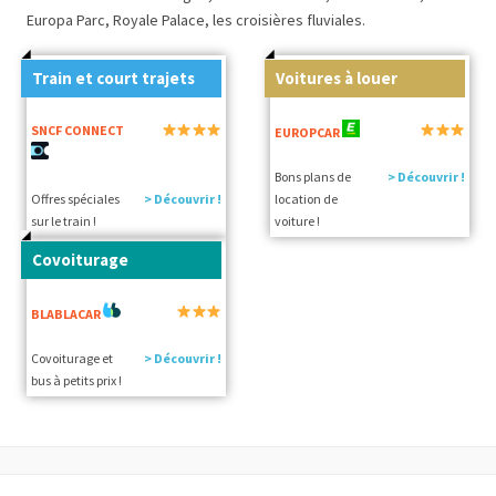
Europa Parc, Royale Palace, les croisières fluviales.
Train et court trajets
Voitures à louer
SNCF CONNECT
EUROPCAR
Bons plans de
> Découvrir !
Offres spéciales
> Découvrir !
location de
sur le train !
voiture !
Covoiturage
BLABLACAR
Covoiturage et
> Découvrir !
bus à petits prix !