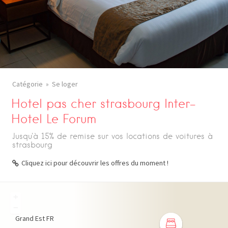
Catégorie
Se loger
Hotel pas cher strasbourg Inter-
Hotel Le Forum
Jusqu'à 15% de remise sur vos locations de voitures à
strasbourg
Cliquez ici pour découvrir les offres du moment !
+
−
Grand Est
FR