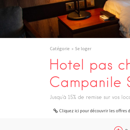
Catégorie
Se loger
Hotel pas c
Campanile 
Jusqu'à 15% de remise sur vos loc
Cliquez ici pour découvrir les offre