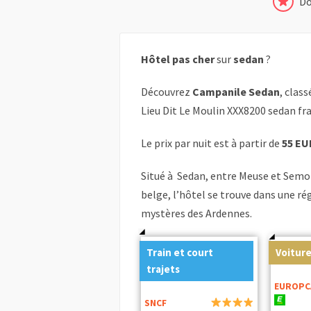
Do
Hôtel pas cher
sur
sedan
?
Découvrez
Campanile Sedan
, class
Lieu Dit Le Moulin XXX8200 sedan fr
Le prix par nuit est à partir de
55 EU
Situé à Sedan, entre Meuse et Semoi
belge, l’hôtel se trouve dans une ré
mystères des Ardennes.
Train et court
Voiture
trajets
EUROPC
SNCF