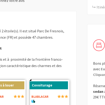
nnez votre avis
Itiné
é 2 étoile(s). Il est situé Parc De Fresnois,
ance (FR) et possède 47 chambres.
R
s et à proximité de la frontière franco-
Bons pl
gion caractéristique des charmes et des
avec
Eu
Cliquant
s à louer
Covoiturage
Réserve
sedan
AR
BLABLACAR
29€ TT