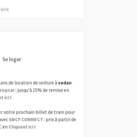
raire
Se loger
ans de location de voiture à
sedan
ropcar
: jusqu'à 15% de remise en
 ici !
r votre prochain billet de train pour
avec
SNCF CONNECT
: prix à partir de
C en
Cliquant ici !