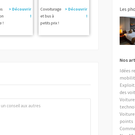
Les ph
ns
> Découvrir
Covoiturage
> Découvrir
ion
!
et bus à
!
e !
petits prix !
Nos art
Idées r
mobilit
Exploit
des voi
Voiture
techno
Voiture
points
Comment