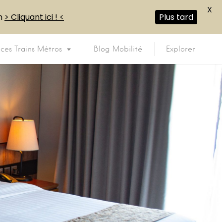
X
en
> Cliquant ici ! <
Plus tard
ices Trains Métros
Blog Mobilité
Explorer