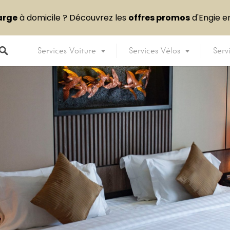
arge
à domicile ? Découvrez les
offres promos
d'Engie 
Services Voiture
Services Vélos
Serv