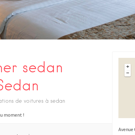
her sedan
+
−
Sedan
ations de voitures à sedan
s du moment !
Avenue 