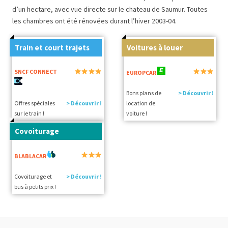
d’un hectare, avec vue directe sur le chateau de Saumur. Toutes
les chambres ont été rénovées durant l’hiver 2003-04.
Train et court trajets
Voitures à louer
SNCF CONNECT
EUROPCAR
Bons plans de
> Découvrir !
Offres spéciales
> Découvrir !
location de
sur le train !
voiture !
Covoiturage
BLABLACAR
Covoiturage et
> Découvrir !
bus à petits prix !