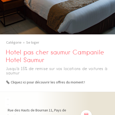
Catégorie
Se loger
Hotel pas cher saumur Campanile
Hotel Saumur
Jusqu'à 15% de remise sur vos locations de voitures à
saumur
Cliquez ici pour découvrir les offres du moment !
+
−
Rue des Hauts de Bournan
11
Pays de