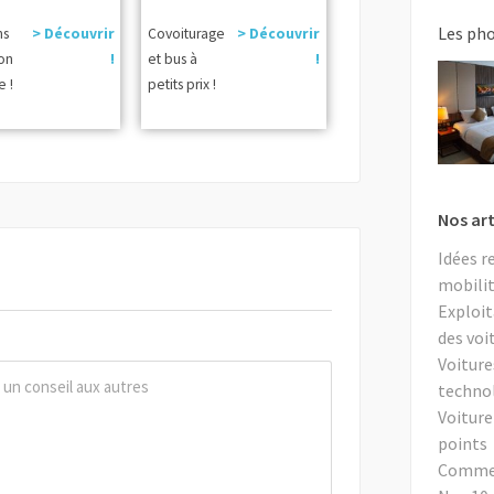
Les ph
ns
> Découvrir
Covoiturage
> Découvrir
ion
!
et bus à
!
e !
petits prix !
Nos art
Idées r
mobilit
Exploit
des voi
Voiture
techno
Voiture
points
Comment