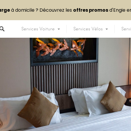
arge
à domicile ? Découvrez les
offres promos
d'Engie 
Services Voiture
Services Vélos
Serv