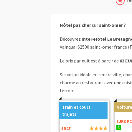
Do
Hôtel pas cher
sur
saint-omer
?
Découvrez
Inter-Hotel Le Bretagn
Vainquai 62500 saint-omer france (
Le prix par nuit est à partir de
63 EU
Situation idéale en centre ville, ch
charme au restaurant avec une cuisi
terroir.
Train et court
Voiture
trajets
EUROPC
SNCF