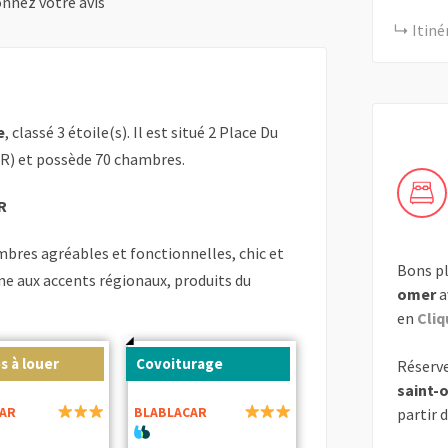
nnez votre avis
Itiné
e
, classé 3 étoile(s). Il est situé 2 Place Du
FR) et possède 70 chambres.
R
ambres agréables et fonctionnelles, chic et
Bons pl
ne aux accents régionaux, produits du
omer
a
en
Cliq
s à louer
Covoiturage
Réserve
saint-
AR
BLABLACAR
partir 