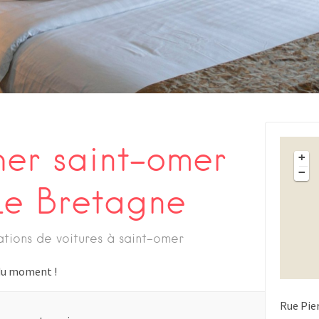
her saint-omer
+
−
 Le Bretagne
ations de voitures à saint-omer
s du moment !
Rue Pie