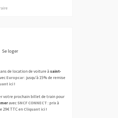
raire
Se loger
ans de location de voiture à
saint-
vec
Europcar
: jusqu'à 15% de remise
uant ici !
r votre prochain billet de train pour
omer
avec
SNCF CONNECT
: prix à
de 29€ TTC en
Cliquant ici !