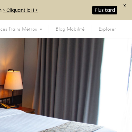
X
en
> Cliquant ici ! <
Plus tard
ices Trains Métros
Blog Mobilité
Explorer