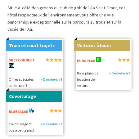
Situé à côté des greens du club de golf de l’Aa Saint-Omer, cet
hôtel respectueux de l’environnement vous offre une vue
panoramique exceptionnelle sur le parcours 18 trous et sur la
vallée de l’Aa.
Train et court trajets
Voitures à louer
SNCF CONNECT
EUROPCAR
Bons plans de
> Découvrir !
Offres spéciales
> Découvrir !
location de
sur le train !
voiture !
Covoiturage
BLABLACAR
Covoiturage et
> Découvrir !
bus à petits prix !