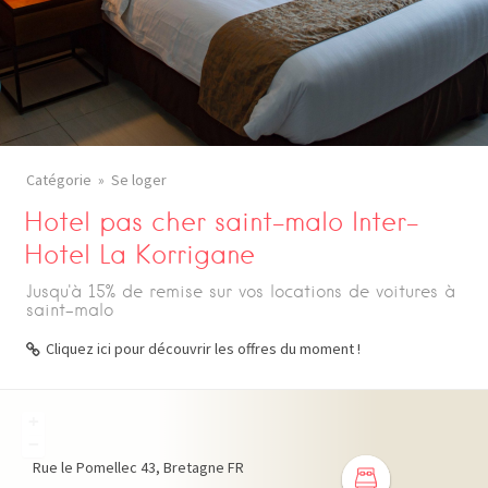
Catégorie
Se loger
Hotel pas cher saint-malo Inter-
Hotel La Korrigane
Jusqu'à 15% de remise sur vos locations de voitures à
saint-malo
Cliquez ici pour découvrir les offres du moment !
+
−
Rue le Pomellec
43
Bretagne
FR