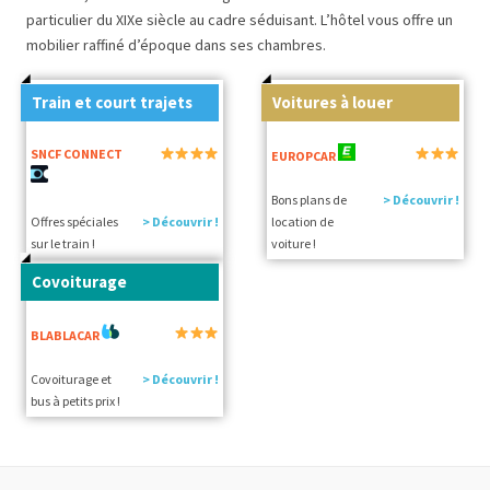
particulier du XIXe siècle au cadre séduisant. L’hôtel vous offre un
mobilier raffiné d’époque dans ses chambres.
Train et court trajets
Voitures à louer
SNCF CONNECT
EUROPCAR
Bons plans de
> Découvrir !
Offres spéciales
> Découvrir !
location de
sur le train !
voiture !
Covoiturage
BLABLACAR
Covoiturage et
> Découvrir !
bus à petits prix !