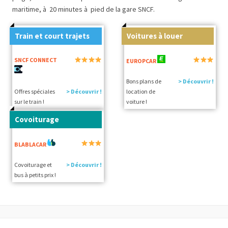
maritime, à 20 minutes à pied de la gare SNCF.
Train et court trajets
Voitures à louer
SNCF CONNECT
EUROPCAR
Bons plans de
> Découvrir !
Offres spéciales
> Découvrir !
location de
sur le train !
voiture !
Covoiturage
BLABLACAR
Covoiturage et
> Découvrir !
bus à petits prix !