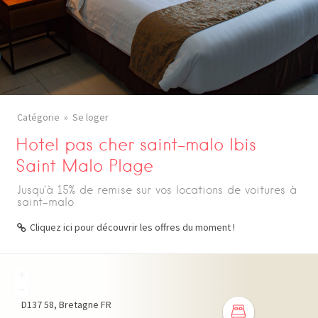
Catégorie
Se loger
Hotel pas cher saint-malo Ibis
Saint Malo Plage
Jusqu'à 15% de remise sur vos locations de voitures à
saint-malo
Cliquez ici pour découvrir les offres du moment !
+
−
D137
58
Bretagne
FR