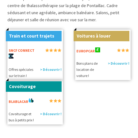
centre de thalassothérapie sur la plage de Pontaillac. Cadre
séduisant et une agréable, ambiance balnéaire. Salons, petit
déjeuner et salle de réunion avec vue sur la mer.
Train et court trajets
Voitures à louer
SNCF CONNECT
EUROPCAR
Bons plans de
> Découvrir !
Offres spéciales
> Découvrir !
location de
sur le train !
voiture !
Covoiturage
BLABLACAR
Covoiturage et
> Découvrir !
bus à petits prix !