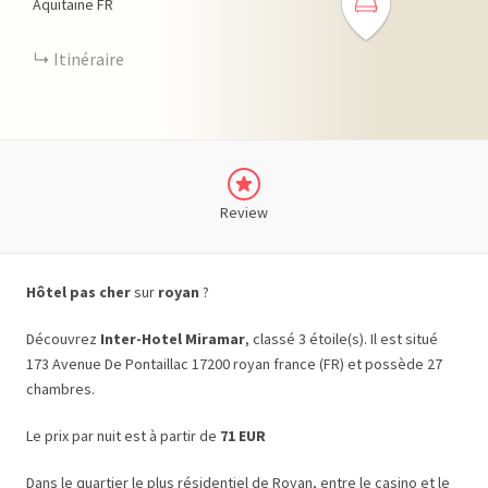
Aquitaine
FR
Itinéraire
Review
Hôtel pas cher
sur
royan
?
Découvrez
Inter-Hotel Miramar
, classé 3 étoile(s). Il est situé
173 Avenue De Pontaillac 17200 royan france (FR) et possède 27
chambres.
Le prix par nuit est à partir de
71 EUR
Dans le quartier le plus résidentiel de Royan, entre le casino et le