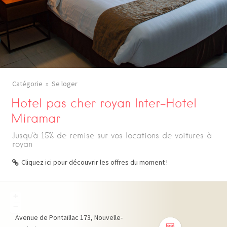
Catégorie
Se loger
Hotel pas cher royan Inter-Hotel
Miramar
Jusqu'à 15% de remise sur vos locations de voitures à
royan
Cliquez ici pour découvrir les offres du moment !
+
−
Avenue de Pontaillac
173
Nouvelle-